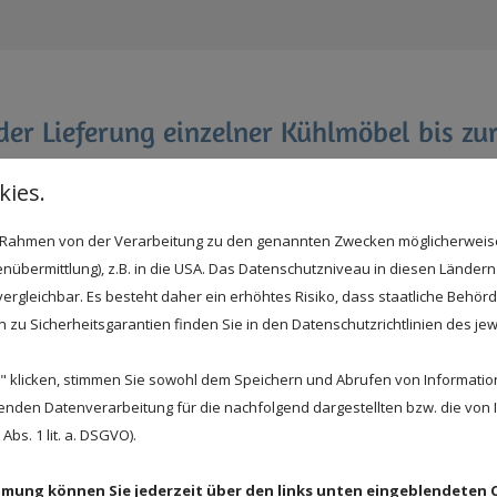
 der Lieferung einzelner Kühlmöbel bis zu
 erzielen, arbeiten Sie mit Ihrem
eigenen persönliche
ies.
smeistern und Ingenieuren
vertrauen.
im Rahmen von der Verarbeitung zu den genannten Zwecken möglicherwei
Bedarfsanalyse und planen Ihr individuelles System
nübermittlung), z.B. in die USA. Das Datenschutzniveau in diesen Ländern 
rgleichbar. Es besteht daher ein erhöhtes Risiko, dass staatliche Behör
vice
für Ihre Kühltechnik zu der täglichen Arbeit unser
zu Sicherheitsgarantien finden Sie in den Datenschutzrichtlinien des jew
und können ihn auch bei der Einrichtung einer Anlage
sprechend behilflich sein.
 klicken, stimmen Sie sowohl dem Speichern und Abrufen von Information
enden Datenverarbeitung für die nachfolgend dargestellten bzw. die von
t dabei
höchsten Qualitätsstandards
und sorgt somit
bs. 1 lit. a. DSGVO).
immung können Sie jederzeit über den links unten eingeblendeten 