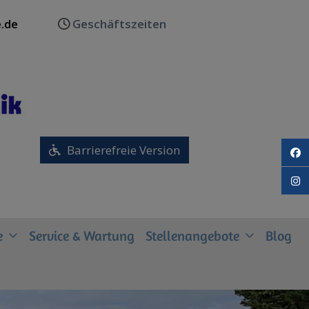
.de
Geschäftszeiten
Barrierefreie Version
fa
in
e
Service & Wartung
Stellenangebote
Blog