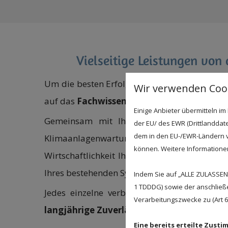
Vielseitige Leistungen von
Um die besten Erfolge für Ihr Unternehmen zu
Wir verwenden Cook
auf das
Fachwissen von unseren Handwerk
Einige Anbieter übermitteln 
Gemeinsam mit Ihnen erstellen wir eine 
der EU/ des EWR (Drittlanddate
dem in den EU-/EWR-Ländern ve
Klimaanlagenwartung und der
Wartungsser
können. Weitere Informationen 
Wirtschaftlichkeit Ihrer Systeme im Blick 
Ihres bestehenden Systems Ihren Wünschen ent
Indem Sie auf „ALLE ZULASSEN"
1 TDDDG) sowie der anschließ
Jedes einzelne verbaute Produkt entsprich
Verarbeitungszwecke zu (Art 6 A
langjährige Zuverlässigkeit
.
Eine bereits erteilte Zust