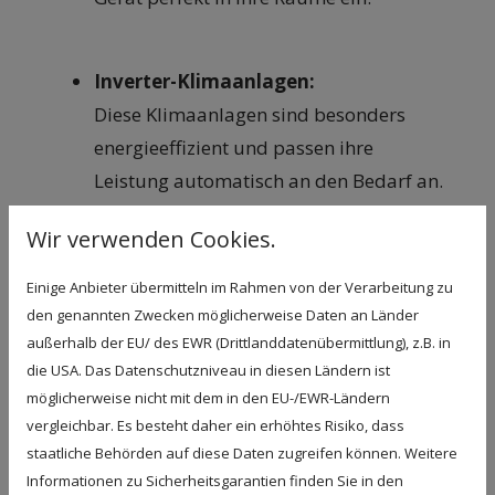
Inverter-Klimaanlagen:
Diese Klimaanlagen sind besonders
energieeffizient und passen ihre
Leistung automatisch an den Bedarf an.
Wir verwenden Cookies.
Mobile Klimaanlagen:
Einige Anbieter übermitteln im Rahmen von der Verarbeitung zu
Falls Sie eine flexible Lösung suchen,
den genannten Zwecken möglicherweise Daten an Länder
bieten wir auch mobile Klimaanlagen
außerhalb der EU/ des EWR (Drittlanddatenübermittlung), z.B. in
an, die Sie in verschiedenen Räumen
die USA. Das Datenschutzniveau in diesen Ländern ist
verwenden können.
möglicherweise nicht mit dem in den EU-/EWR-Ländern
vergleichbar. Es besteht daher ein erhöhtes Risiko, dass
staatliche Behörden auf diese Daten zugreifen können. Weitere
Büroklimaanlagen:
Informationen zu Sicherheitsgarantien finden Sie in den