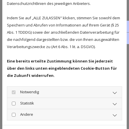
Datenschutzrichtlinien des jeweiligen Anbieters.
Wir helfen Ihnen dabei, das Klima in
Ihrem Büro angenehm zu gestalten,
Indem Sie auf „ALLE ZULASSEN" klicken, stimmen Sie sowohl dem
damit Sie sich wohlfühlen und
Speichern und Abrufen von Informationen auf Ihrem Gerät (§ 25
fa
produktiv arbeiten können.
Abs. 1 TDDDG) sowie der anschließenden Datenverarbeitung für
in
die nachfolgend dargestellten bzw. die von Ihnen ausgewählten
Verarbeitungszwecke zu (Art 6 Abs. 1 lit. a. DSGVO).
Luftreiniger:
Mit unseren Luftreinigern sorgen wir für
Eine bereits erteilte Zustimmung können Sie jederzeit
über den links unten eingeblendeten Cookie-Button für
eine saubere und gesunde Luft in Ihren
die Zukunft widerrufen.
Räumen.
Notwendig
Gewerbeklimaanlagen:
Statistik
Wir bieten auch spezielle Klimaanlagen
Andere
für Unternehmen und Gewerberäume
an, damit es immer angenehm kühl ist.