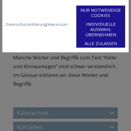
NUR NOTWENDIGE
COOKIES
INDIVIDUELLE
Datenschutzerklärung
|
Impressum
AUSWAHL
ÜBERNEHMEN
Glossar
ALLE ZULASSEN
Manche Wörter und Begriffe zum Text “Kälte-
und Klimaanlagen” sind schwer verständlich.
Im Glossar erklären wir diese Wörter und
Begriffe.
Kältetechnik
Kühlzellen