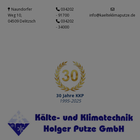
Naundorfer
034202
Weg 10,
- 91700
info@kaelteklimaputze.de
04509 Delitzsch
034202
- 34000
30 Jahre KKP
1995-2025