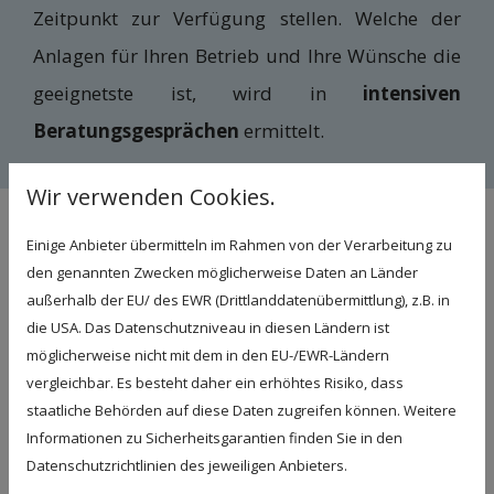
Zeitpunkt zur Verfügung stellen. Welche der
Anlagen für Ihren Betrieb und Ihre Wünsche die
geeignetste ist, wird in
intensiven
Beratungsgesprächen
ermittelt.
Wir verwenden Cookies.
Kühltechnik für jeden Bedarf
Einige Anbieter übermitteln im Rahmen von der Verarbeitung zu
den genannten Zwecken möglicherweise Daten an Länder
Kühlmöbel für langanhaltende
außerhalb der EU/ des EWR (Drittlanddatenübermittlung), z.B. in
Frische im Einzelhandel
die USA. Das Datenschutzniveau in diesen Ländern ist
möglicherweise nicht mit dem in den EU-/EWR-Ländern
Im Bereich des Einzelhandels wird der
vergleichbar. Es besteht daher ein erhöhtes Risiko, dass
Gewerbekälte eine hohe Bedeutung
staatliche Behörden auf diese Daten zugreifen können. Weitere
Informationen zu Sicherheitsgarantien finden Sie in den
beigemessen. Um die angebotenen Lebensmittel
Datenschutzrichtlinien des jeweiligen Anbieters.
über einen längeren Zeitraum frisch und