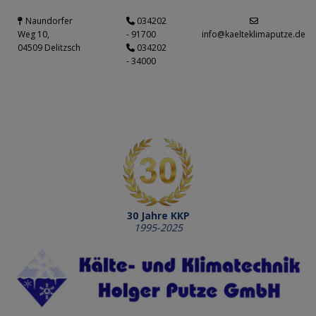
Naundorfer
034202
Weg 10,
- 91700
info@kaelteklimaputze.de
04509 Delitzsch
034202
- 34000
30 Jahre KKP
1995-2025