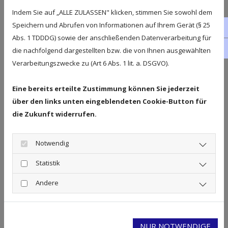
genießbar zu halten, sind entsprechende
Indem Sie auf „ALLE ZULASSEN" klicken, stimmen Sie sowohl dem
Speichern und Abrufen von Informationen auf Ihrem Gerät (§ 25
fa
Kühlmöbel
unabdingbar. Sie haben die Wahl
Abs. 1 TDDDG) sowie der anschließenden Datenverarbeitung für
zwischen verschiedenen Objekten der
Normal-
in
die nachfolgend dargestellten bzw. die von Ihnen ausgewählten
und Tiefkühlung
. Bei der Auswahl der
Verarbeitungszwecke zu (Art 6 Abs. 1 lit. a. DSGVO).
passenden Gewerbekälte betreuen Sie von
Eine bereits erteilte Zustimmung können Sie jederzeit
Anfang an die Mitarbeiter in Delitzsch.
über den links unten eingeblendeten Cookie-Button für
die Zukunft widerrufen.
Notwendig
Kühlzellen für die Gastronomie nach
Ihren Wünschen
Statistik
Eine weitere Branche, in der die Kältetechnik
Andere
einen hohen Stellenwert besitzt, ist die
Gastronomie. Hier müssen
Lebensmittel
NUR NOTWENDIGE